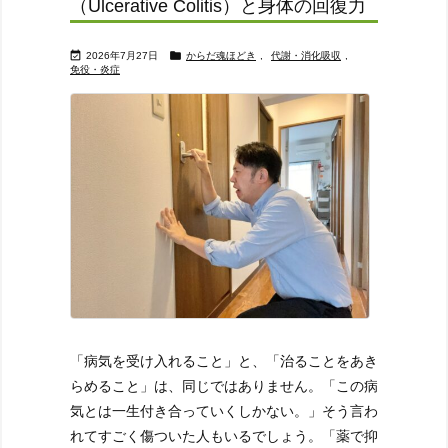
（Ulcerative Colitis）と身体の回復力


2026年7月27日
からだ魂ほどき
,
代謝・消化吸収
,
免役・炎症
「病気を受け入れること」と、「治ることをあき
らめること」は、同じではありません。
「この病
気とは一生付き合っていくしかない。」
そう言わ
れてすごく傷ついた人もいるでしょう。
「薬で抑