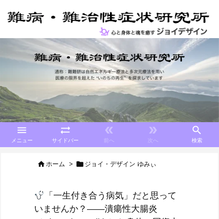





メニュー
サイドバー
前へ
次へ
検索


ホーム
>
ジョイ・デザイン ゆみぃ
「一生付き合う病気」だと思って
いませんか？――潰瘍性大腸炎