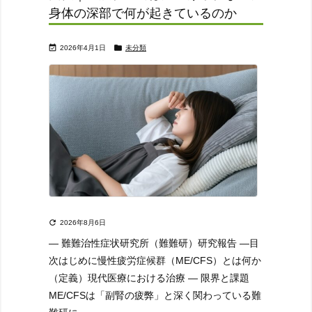
身体の深部で何が起きているのか


2026年4月1日
未分類

2026年8月6日
― 難難治性症状研究所（難難研）研究報告 ―
目
次
はじめに
慢性疲労症候群（ME/CFS）とは何か
（定義）
現代医療における治療 ― 限界と課題
ME/CFSは「副腎の疲弊」と深く関わっている
難