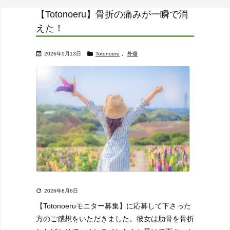
【Totonoeru】骨折の痛みが一瞬で消
えた！


2026年5月13日
Totonoeru
,
外傷

2026年8月6日
【Totonoeruモニター募集】に応募して下さった
方のご感想をいただきました。
彼女は肋骨を骨折