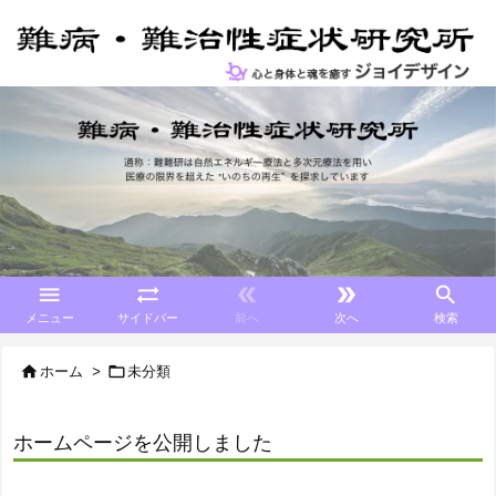





メニュー
サイドバー
前へ
次へ
検索


ホーム
>
未分類
ホームページを公開しました