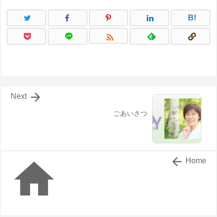
B!


Next
ごあいさつ


Home