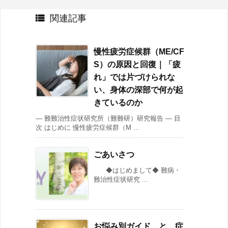

関連記事
慢性疲労症候群（ME/CF
S）の原因と回復｜「疲
れ」では片づけられな
い、身体の深部で何が起
きているのか
― 難難治性症状研究所（難難研）研究報告 ― 目
次 はじめに 慢性疲労症候群（M ...
ごあいさつ
◆はじめまして◆ 難病・
難治性症状研究 ...
お悩み別ガイド と 症