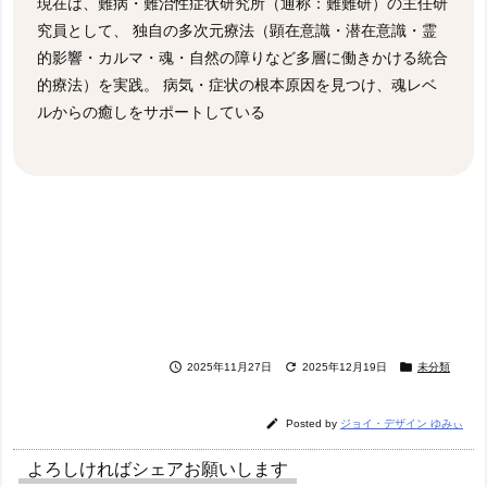
現在は、難病・難治性症状研究所（通称：難難研）の主任研
究員として、 独自の多次元療法（顕在意識・潜在意識・霊
的影響・カルマ・魂・自然の障りなど多層に働きかける統合
的療法）を実践。 病気・症状の根本原因を見つけ、魂レベ
ルからの癒しをサポートしている



2025年11月27日
2025年12月19日
未分類

Posted by
ジョイ・デザイン ゆみぃ
よろしければシェアお願いします